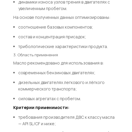
динамики износа узлов трения в двигателях с
увеличенным пробегом.
На основе полученных данных оптимизированы:
соотношение базовых компонентов;
состав и концентрация присадок;
трибологические характеристики продукта.
3. Область применения
Масло рекомендовано для использования в:
современных бензиновых двигателях;
дизельных двигателях легкового и лёгкого
коммерческого транспорта;
силовых агрегатах с пробегом.
Критерии применимости:
требования производителя ДВС к классу масла
—
A
P
I
S
L
/
CF
и ниже;