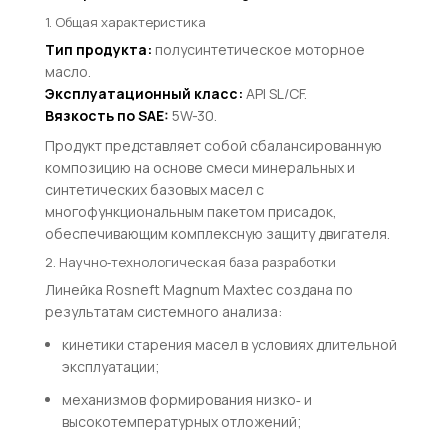
1. Общая характеристика
Тип продукта:
полусинтетическое моторное
масло.
Эксплуатационный класс:
A
P
I
S
L
/
CF
.
Вязкость по SAE:
5
W
-
30
.
Продукт представляет собой сбалансированную
композицию на основе смеси минеральных и
синтетических базовых масел с
многофункциональным пакетом присадок,
обеспечивающим комплексную защиту двигателя.
2. Научно‑технологическая база разработки
Линейка Rosneft Magnum Maxtec создана по
результатам системного анализа:
кинетики старения масел в условиях длительной
эксплуатации;
механизмов формирования низко‑ и
высокотемпературных отложений;