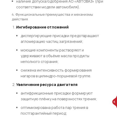
наличие допуска/одобрения
АО
«
АВТОВАЗ
»
(при
соответствии модели автомобиля).
4. Функциональные преимущества и механизмы
действия
Ингибирование отложений
диспергирующие присадки предотвращают
агломерацию частиц загрязнений;
моющие компоненты растворяют и
удерживают в объёме масла продукты
неполного сгорания;
снижена интенсивность формирования
нагаров в цилиндро‑поршневой группе.
Увеличение ресурса двигателя
антифрикционные присадки формируют
защитную плёнку на поверхностях трения;
оптимизирована работа пар трения в
постгарантийный период;