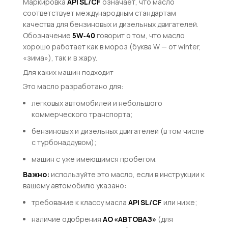
Маркировка
API SL/CF
означает, что масло
соответствует международным стандартам
качества для бензиновых и дизельных двигателей.
Обозначение
5W‑40
говорит о том, что масло
хорошо работает как в мороз (буква
W
— от
winter
,
«зима»), так и в жару.
Для каких машин подходит
Это масло разработано для:
легковых автомобилей и небольшого
коммерческого транспорта;
бензиновых и дизельных двигателей (в том числе
с турбонаддувом);
машин с уже имеющимся пробегом.
Важно:
используйте это масло, если в инструкции к
вашему автомобилю указано:
требование к классу масла
API SL/CF
или ниже;
наличие одобрения
АО «АВТОВАЗ»
(для