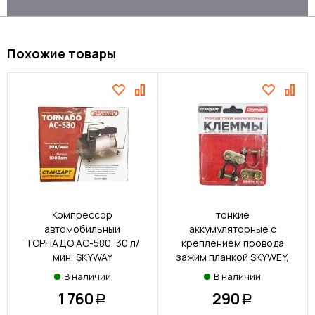
Похожие товары
Клеммы японские
Компрессор
тонкие
автомобильный
аккумуляторные с
ТОРНАДО АС-580, 30 л/
креплением провода
мин, SKYWAY
зажим планкой SKYWEY,
2шт
В наличии
В наличии
1 760
290
Р
Р