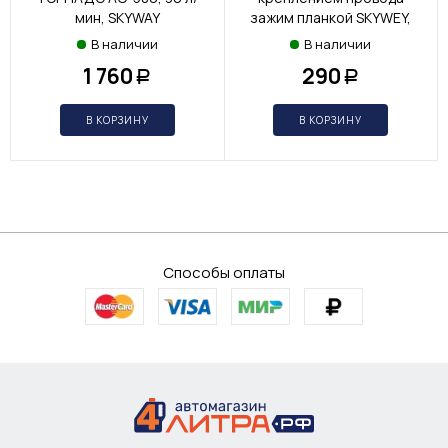
мин, SKYWAY
зажим планкой SKYWEY,
2шт
В наличии
В наличии
1 760
290
Р
Р
В КОРЗИНУ
В КОРЗИНУ
Способы оплаты