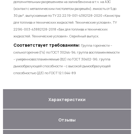
дополнительным разрешением на залив бензина в т.ч. на АЗС
(контакт с металлическим пистолетом разрешён), емкость от 5 до
30 дм³, выпускаемые по ТУ 22.22.19-001-4382128-2020 «Канистры
для топлива и технических жидкостей. Технические условия», ТУ
2296-003-43882128-2018 «Бак для топлива и технических
жидкостей. Технические условия». Серийный выпуск.
Соответствует требованиям:
Группа горючести –
сильногорючие (Г4) по ГОСТ 30244-94; группа воспламеняемости
– умеренновоспламеняемые (В2) по ГОСТ 30402-96; группа
дымообразующей способности – с высокой дымообразующей
способностью (Д3) по ГОСТ 12.1.044-89
Характеристики
Отзывы