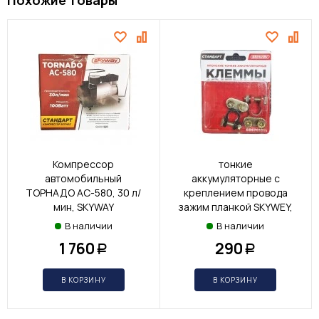
Похожие товары
Клеммы японские
Компрессор
тонкие
автомобильный
аккумуляторные с
ТОРНАДО АС-580, 30 л/
креплением провода
мин, SKYWAY
зажим планкой SKYWEY,
2шт
В наличии
В наличии
1 760
290
Р
Р
В КОРЗИНУ
В КОРЗИНУ