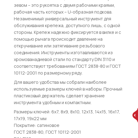
зевом – это рукоятка с двумя рабочими краями,
рабочая часть которых – U-образная подкова.
Незаменимый универсальный инструмент для
обслуживания крепежа, доступного лишь, с одной
стороны. Крепеж надежно фиксируется в вилке и с
помощью рычага происходит давление на
откручивание или затягивание резьбового
соединения. Инструменты изготавливаются из
хромованадиевой стали по стандарту DIN 3110 и
соответствуют требованиям ГОСТ 2838-80 и ГОСТ
10112-2001 по размерному ряду.
Для вашего удобства мы собрали наиболее
используемые размеры ключей в наборы. Прочный
пластиковый держатель сделает хранение
инструмента удобным и компактным.
Размеры ключей: 6х7, 8х9, 8х10, 12х13, 14х15, 16x17,
17x19, 19х22 мм
Покрытие: сатиновое
ГОСТ 2838-80, ГОСТ 10112-2001