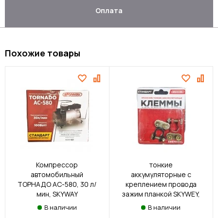
Оплата
Похожие товары
Клеммы японские
Компрессор
тонкие
автомобильный
аккумуляторные с
ТОРНАДО АС-580, 30 л/
креплением провода
мин, SKYWAY
зажим планкой SKYWEY,
2шт
В наличии
В наличии