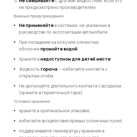
Не смешивайте
с другими жидкостями, если это
не предусмотрено производителем.
Важные предупреждения
Не применяйте
в системах, не указанных в
руководстве по эксплуатации автомобиля.
При попадании на кожу или слизистые
оболочки
промойте водой
.
Храните в
недоступном для детей месте
.
Жидкость
горюча
— избегайте контакта с
открытым огнём.
Не допускайте длительного контакта с воздухом
(храните в герметичной таре).
Условия хранения
храните в оригинальной упаковке;
избегайте воздействия прямых солнечных лучей;
поддерживайте температуру хранения в