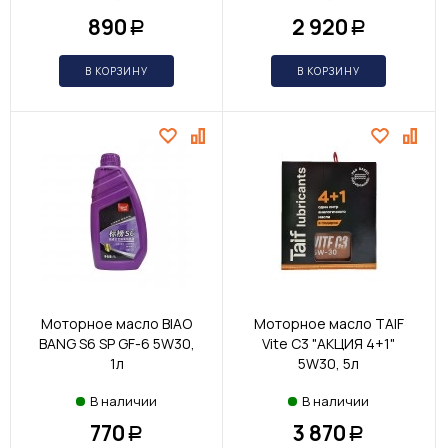
890
2 920
Р
Р
В КОРЗИНУ
В КОРЗИНУ
Моторное масло BIAO
Моторное масло TAIF
BANG S6 SP GF-6 5W30,
Vite С3 "АКЦИЯ 4+1"
1л
5W30, 5л
В наличии
В наличии
770
3 870
Р
Р