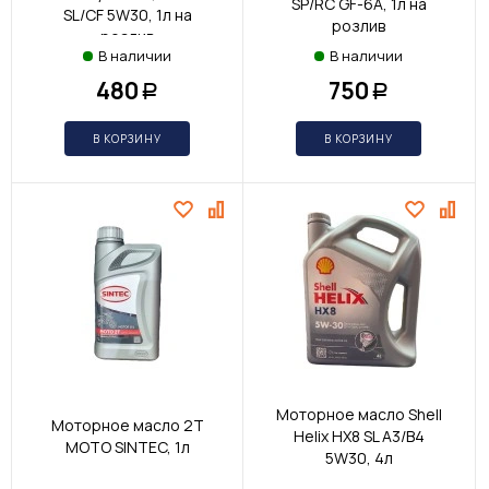
SP/RC GF-6A, 1л на
SL/CF 5W30, 1л на
розлив
розлив
В наличии
В наличии
480
750
Р
Р
В КОРЗИНУ
В КОРЗИНУ
Моторное масло Shell
Моторное масло 2T
Helix HX8 SL A3/B4
MOTO SINTEC, 1л
5W30, 4л