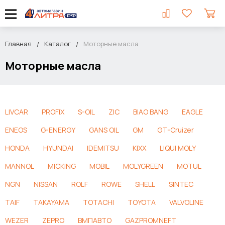
Главная
Каталог
Моторные масла
Моторные масла
LIVCAR
PROFIX
S-OIL
ZIC
BIAO BANG
EAGLE
ENEOS
G-ENERGY
GANS OIL
GM
GT-Cruizer
HONDA
HYUNDAI
IDEMITSU
KIXX
LIQUI MOLY
MANNOL
MICKING
MOBIL
MOLYGREEN
MOTUL
NGN
NISSAN
ROLF
ROWE
SHELL
SINTEC
TAIF
TAKAYAMA
TOTACHI
TOYOTA
VALVOLINE
WEZER
ZEPRO
ВМПАВТО
GAZPROMNEFT