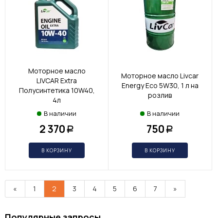
Моторное масло
Моторное масло Livcar
LIVCAR Extra
Energy Eco 5W30, 1 л на
Полусинтетика 10W40,
розлив
4л
В наличии
В наличии
2 370
750
Р
Р
В КОРЗИНУ
В КОРЗИНУ
«
1
2
3
4
5
6
7
»
Популярные запросы