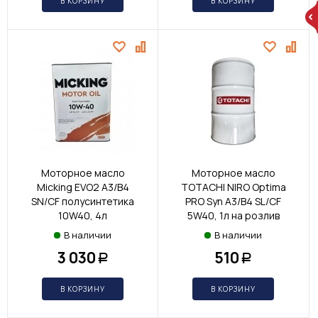
В КОРЗИНУ
В КОРЗИНУ
Моторное масло
Моторное масло
Micking EVO2 A3/B4
TOTACHI NIRO Optima
SN/CF полусинтетика
PRO Syn A3/B4 SL/CF
10W40, 4л
5W40, 1л на розлив
В наличии
В наличии
3 030
510
Р
Р
В КОРЗИНУ
В КОРЗИНУ