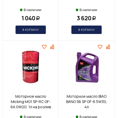
В наличии
В наличии
1 040
3 620
Р
Р
В КОРЗИНУ
В КОРЗИНУ
Моторное масло
Моторное масло BIAO
Micking MG1 SP-RC GF-
BANG S6 SP GF-6 5W30,
6A 0W20, 1л на розлив
4л
В наличии
В наличии