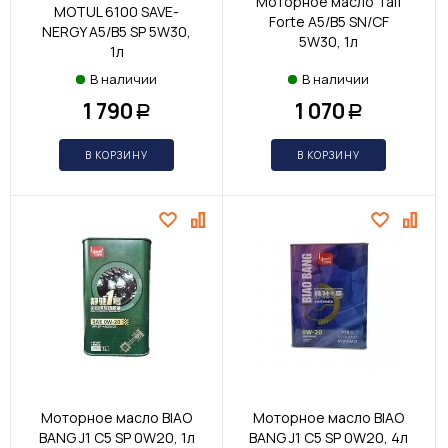
Моторное масло Taif
MOTUL 6100 SAVE-
Forte A5/B5 SN/CF
NERGY A5/B5 SP 5W30,
5W30, 1л
1л
В наличии
В наличии
1 790
1 070
Р
Р
В КОРЗИНУ
В КОРЗИНУ
Моторное масло BIAO
Моторное масло BIAO
BANG J1 С5 SP 0W20, 1л
BANG J1 С5 SP 0W20, 4л