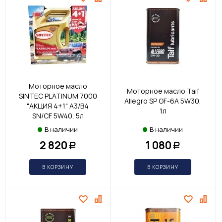
Моторное масло
Моторное масло Taif
SINTEC PLATINUM 7000
Allegro SP GF-6A 5W30,
"АКЦИЯ 4+1" A3/B4
1л
SN/CF 5W40, 5л
В наличии
В наличии
2 820
1 080
Р
Р
В КОРЗИНУ
В КОРЗИНУ