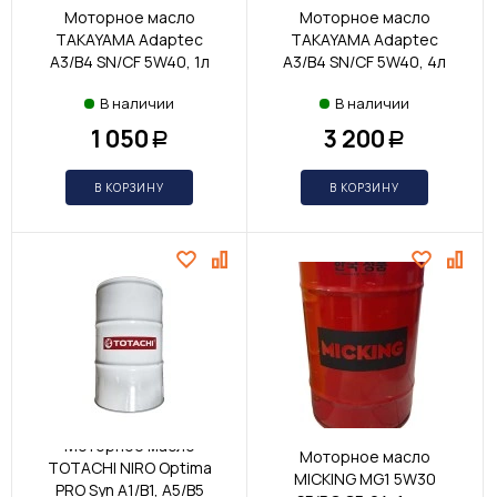
Моторное масло
Моторное масло
TAKAYAMA Adaptec
TAKAYAMA Adaptec
A3/B4 SN/CF 5W40, 1л
A3/B4 SN/CF 5W40, 4л
В наличии
В наличии
1 050
3 200
Р
Р
В КОРЗИНУ
В КОРЗИНУ
Моторное масло
Моторное масло
TOTACHI NIRO Optima
MICKING MG1 5W30
PRO Syn A1/B1, A5/B5