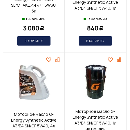
Energy Synthetic Active
SL/CF АКЦИЯ 4+1 5W30,
A3/B4 SN/CF 5W40, 1л
5л
В наличии
В наличии
3 080
840
Р
Р
В КОРЗИНУ
В КОРЗИНУ
Моторное масло G-
Моторное масло G-
Energy Synthetic Active
Energy Synthetic Active
A3/B4 SN/CF 5W40, 1л
A3/B4 SN/CF 5W40, 4л
на розлив