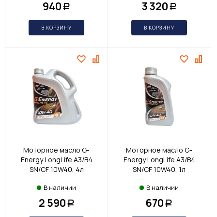
940
3 320
Р
Р
В КОРЗИНУ
В КОРЗИНУ
Моторное масло G-
Моторное масло G-
Energy LongLife A3/B4
Energy LongLife A3/B4
SN/CF 10W40, 4л
SN/CF 10W40, 1л
В наличии
В наличии
2 590
670
Р
Р