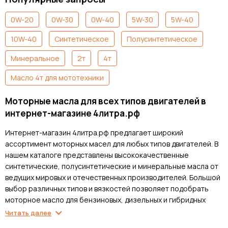
0W-20
0W-30
0W-40
5W-30
5W-40
10W-40
Синтетическое
Полусинтетическое
Минеральное
2т
4т
Масло 4т для мототехники
Моторные масла для всех типов двигателей в
интернет-магазине 4литра.рф
Интернет-магазин 4литра.рф предлагает широкий
ассортимент моторных масел для любых типов двигателей. В
нашем каталоге представлены высококачественные
синтетические, полусинтетические и минеральные масла от
ведущих мировых и отечественных производителей. Большой
выбор различных типов и вязкостей позволяет подобрать
моторное масло для бензиновых, дизельных и гибридных
двигателей любого автомобиля. Все товары имеют
Читать далее
сертификаты соответствия и гарантию подлинности от