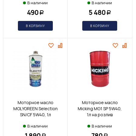
В наличии
В наличии
490
5 480
Р
Р
В КОРЗИНУ
В КОРЗИНУ
Моторное масло
Моторное масло
MOLYGREEN Selection
Micking MG1 SP 5W40,
SN/CF 5W40, 1л
1л на розлив
В наличии
В наличии
1 890
780
Р
Р