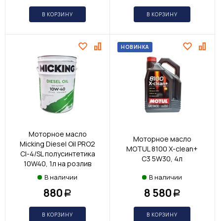
В КОРЗИНУ
В КОРЗИНУ
НОВИНКА
Моторное масло
Моторное масло
Micking Diesel Oil PRO2
MOTUL 8100 X-clean+
CI-4/SL полусинтетика
C3 5W30, 4л
10W40, 1л на розлив
В наличии
В наличии
880
8 580
Р
Р
В КОРЗИНУ
В КОРЗИНУ